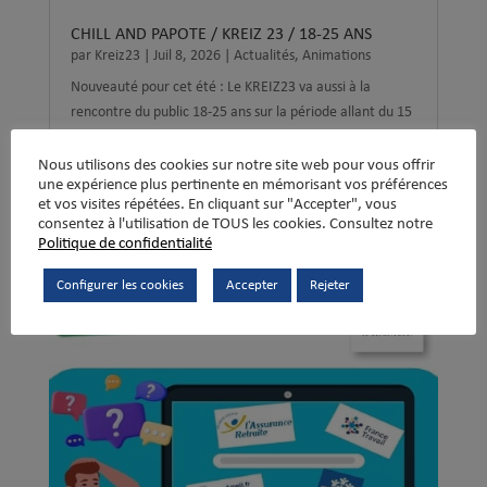
CHILL AND PAPOTE / KREIZ 23 / 18-25 ANS
par
Kreiz23
|
Juil 8, 2026
|
Actualités
,
Animations
Nouveauté pour cet été : Le KREIZ23 va aussi à la
rencontre du public 18-25 ans sur la période allant du 15
au 31 juillet 2026. Notamment dans les lieux susceptibles
d'accueillir cette tranche d'âge. Au programme : Des
Nous utilisons des cookies sur notre site web pour vous offrir
une expérience plus pertinente en mémorisant vos préférences
temps d'échanges, des grands jeux, des défis,...
et vos visites répétées. En cliquant sur "Accepter", vous
consentez à l'utilisation de TOUS les cookies. Consultez notre
Politique de confidentialité
Configurer les cookies
Accepter
Rejeter